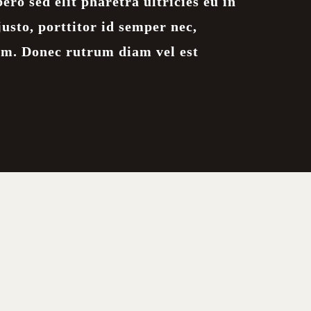
bero sed elit pharetra ultricies eu in
usto, porttitor id semper nec,
im. Donec rutrum diam vel est