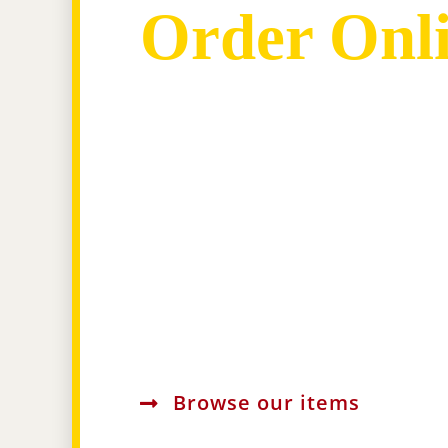
Order Onl
Lorem ipsum dolor sit amet, co
adipiscing elit. Pellentesque ve
aliquam cursus. Mauris molesti
urna. Curabitur nec eleifend ris
Integer eget libero sed elit phar
ultricies eu in augue. Integer eg
sed elit pharetra ultricies eu in
Browse our items