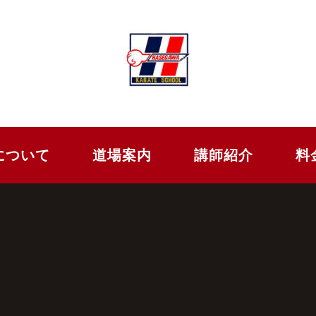
について
道場案内
講師紹介
料